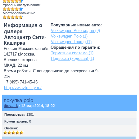
Уровень обслуживания:
Месторасположение:
Информация о
Популярные новые авто:
Volkswagen Polo седан (9)
дилере
Volkswagen Polo (1)
Автоцентр Сити-
Volkswagen Toureg (1)
Каширка
Обращения по гарантии:
Россия Московская обл.
Тормозная система (1)
142717 г.Москва,
Подвеска (ходовая) (1)
Внешняя сторона
МКАД, 22 км
Время работы: С понедельника до воскресенья 9-
21ч
+7 (495) 741-45-45
http://vw.avto-city.ru/
покупка polo
titova_k
• 12 мар 2014, 18:02
Просмотры:
1301
Коментариев:
0
Оценка: