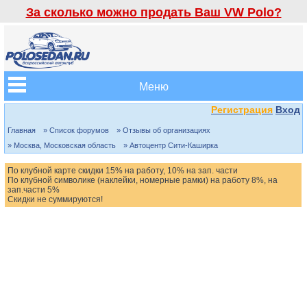
За сколько можно продать Ваш VW Polo?
Меню
Регистрация
Вход
Главная
» Список форумов
» Отзывы об организациях
» Москва, Московская область
» Автоцентр Сити-Каширка
По клубной карте скидки 15% на работу, 10% на зап. части
По клубной символике (наклейки, номерные рамки) на работу 8%, на
зап.части 5%
Скидки не суммируются!