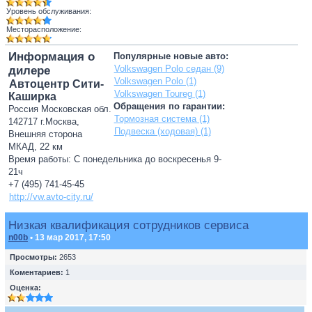
Уровень обслуживания:
Месторасположение:
Информация о
Популярные новые авто:
Volkswagen Polo седан (9)
дилере
Volkswagen Polo (1)
Автоцентр Сити-
Volkswagen Toureg (1)
Каширка
Обращения по гарантии:
Россия Московская обл.
Тормозная система (1)
142717 г.Москва,
Подвеска (ходовая) (1)
Внешняя сторона
МКАД, 22 км
Время работы: С понедельника до воскресенья 9-
21ч
+7 (495) 741-45-45
http://vw.avto-city.ru/
Низкая квалификация сотрудников сервиса
n00b
• 13 мар 2017, 17:50
Просмотры:
2653
Коментариев:
1
Оценка: