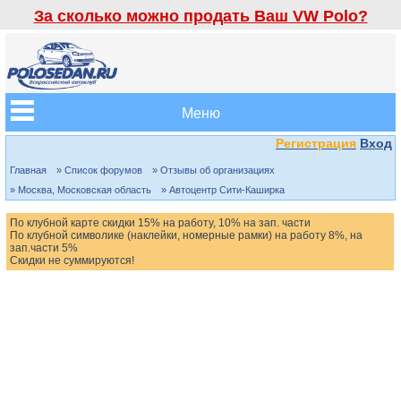
За сколько можно продать Ваш VW Polo?
Меню
Регистрация
Вход
Главная
» Список форумов
» Отзывы об организациях
» Москва, Московская область
» Автоцентр Сити-Каширка
По клубной карте скидки 15% на работу, 10% на зап. части
По клубной символике (наклейки, номерные рамки) на работу 8%, на
зап.части 5%
Скидки не суммируются!