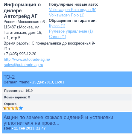
Информация о
Популярные новые авто:
Volkswagen Polo седан (5)
дилере
Volkswagen Polo (1)
Автотрейд АГ
Обращения по гарантии:
Россия Московская обл.
Кузов (1)
115487 г.Москва, ул.
Рулевое управление (1)
Нагатинская, дом 16,
Салон (1)
к.1, стр.5
Время работы: С понедельника до воскресенья 9-
21ч
+7 (495) 995-12-20
http://www.autotrade-ag.ru/
sales@autotrade-ag.ru
ТО-2
German_friend
• 25 дек 2013, 16:03
Просмотры:
1619
Коментариев:
0
Оценка:
Акции по замене каркаса сидений и установки
уплотнителя на прово...
sten
• 11 сен 2013, 22:47