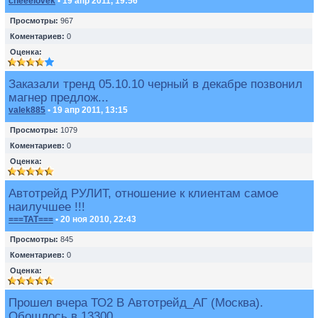
cheeelovek
• 19 апр 2011, 19:56
Просмотры:
967
Коментариев:
0
Оценка:
Заказали тренд 05.10.10 черный в декабре позвонил
магнер предлож...
valek885
• 19 апр 2011, 13:15
Просмотры:
1079
Коментариев:
0
Оценка:
Автотрейд РУЛИТ, отношение к клиентам самое
наилучшее !!!
===TAT===
• 20 ноя 2010, 22:43
Просмотры:
845
Коментариев:
0
Оценка:
Прошел вчера ТО2 В Автотрейд_АГ (Москва).
Обошлось в 13300