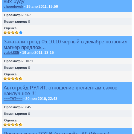
них буду
cheeelovek
• 19 апр 2011, 19:56
Просмотры:
967
Коментариев:
0
Оценка:
Заказали тренд 05.10.10 черный в декабре позвонил
магнер предлож...
valek885
• 19 апр 2011, 13:15
Просмотры:
1079
Коментариев:
0
Оценка:
Автотрейд РУЛИТ, отношение к клиентам самое
наилучшее !!!
===TAT===
• 20 ноя 2010, 22:43
Просмотры:
845
Коментариев:
0
Оценка:
Прошел вчера ТО2 В Автотрейд_АГ (Москва).