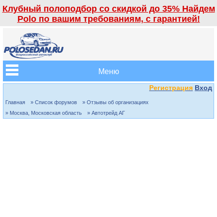
Клубный полоподбор со скидкой до 35% Найдем
Polo по вашим требованиям, с гарантией!
Меню
Регистрация
Вход
Главная
» Список форумов
» Отзывы об организациях
» Москва, Московская область
» Автотрейд АГ