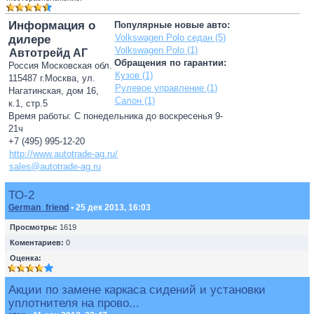
Информация о
Популярные новые авто:
Volkswagen Polo седан (5)
дилере
Volkswagen Polo (1)
Автотрейд АГ
Обращения по гарантии:
Россия Московская обл.
Кузов (1)
115487 г.Москва, ул.
Рулевое управление (1)
Нагатинская, дом 16,
Салон (1)
к.1, стр.5
Время работы: С понедельника до воскресенья 9-
21ч
+7 (495) 995-12-20
http://www.autotrade-ag.ru/
sales@autotrade-ag.ru
ТО-2
German_friend
• 25 дек 2013, 16:03
Просмотры:
1619
Коментариев:
0
Оценка:
Акции по замене каркаса сидений и установки
уплотнителя на прово...