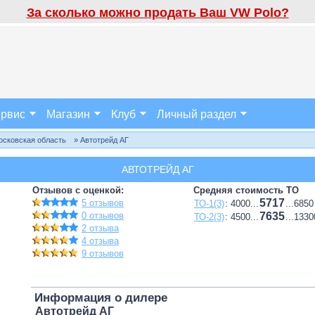
За сколько можно продать Ваш VW Polo?
рвис
Магазин
Клуб
Личный раздел
осковская область
» Автотрейд АГ
АВТОТРЕЙД АГ
Отзывов с оценкой:
Средняя стоимость ТО
5717
5 отзывов
ТО-1(3)
: 4000...
...6850
0 отзывов
7635
ТО-2(3)
: 4500...
...1330
2 отзыва
4 отзыва
9 отзывов
Информация о дилере
Автотрейд АГ