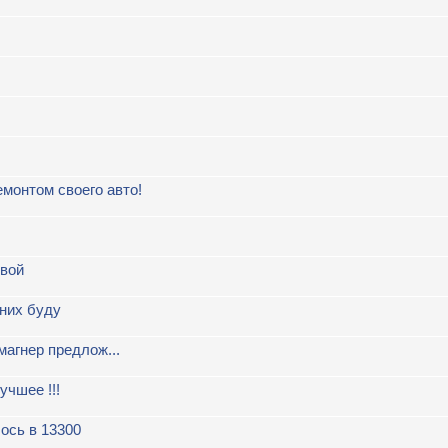
онтом своего авто!
овой
 них буду
магнер предлож...
чшее !!!
ось в 13300