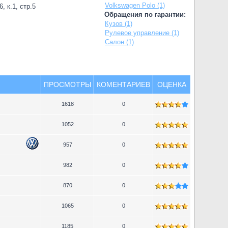
Volkswagen Polo (1)
, к.1, стр.5
Обращения по гарантии:
Кузов (1)
Рулевое управление (1)
Салон (1)
ПРОСМОТРЫ
КОМЕНТАРИЕВ
ОЦЕНКА
1618
0
1052
0
957
0
982
0
870
0
1065
0
1185
0