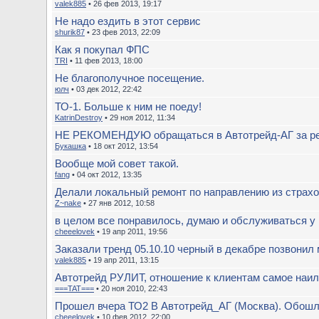
valek885
• 26 фев 2013, 19:17
Не надо ездить в этот сервис
shurik87
• 23 фев 2013, 22:09
Как я покупал ФПС
TRI
• 11 фев 2013, 18:00
Не благополучное посещение.
юлч
• 03 дек 2012, 22:42
ТО-1. Больше к ним не поеду!
KatrinDestroy
• 29 ноя 2012, 11:34
НЕ РЕКОМЕНДУЮ обращаться в Автотрейд-АГ за рем
Букашка
• 18 окт 2012, 13:54
Вообще мой совет такой.
fang
• 04 окт 2012, 13:35
Делали локальный ремонт по направлению из страх
Z~nake
• 27 янв 2012, 10:58
в целом все понравилось, думаю и обслуживаться у
cheeelovek
• 19 апр 2011, 19:56
Заказали тренд 05.10.10 черный в декабре позвонил 
valek885
• 19 апр 2011, 13:15
Автотрейд РУЛИТ, отношение к клиентам самое наилу
===TAT===
• 20 ноя 2010, 22:43
Прошел вчера ТО2 В Автотрейд_АГ (Москва). Обошл
cheeelovek
• 10 фев 2012, 22:00