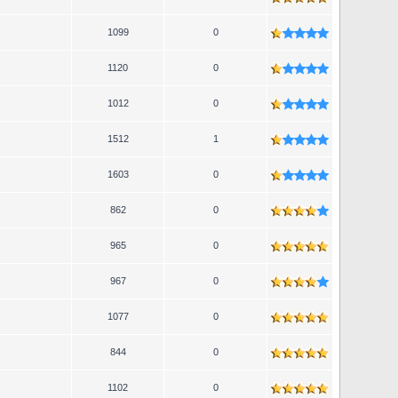
1099
0
1120
0
1012
0
1512
1
1603
0
862
0
965
0
967
0
1077
0
844
0
1102
0