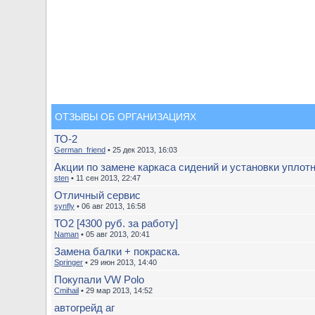
ОТЗЫВЫ ОБ ОРГАНИЗАЦИЯХ
ТО-2
German_friend
• 25 дек 2013, 16:03
Акции по замене каркаса сидений и установки уплотн
sten
• 11 сен 2013, 22:47
Отличный сервис
synfly
• 06 авг 2013, 16:58
ТО2 [4300 руб. за работу]
Naman
• 05 авг 2013, 20:41
Замена балки + покраска.
Springer
• 29 июн 2013, 14:40
Покупали VW Polo
Cmihail
• 29 мар 2013, 14:52
автогрейд аг