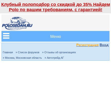
Клубный полоподбор со скидкой до 35% Найдем
Polo по вашим требованиям, с гарантией!
Меню
Регистрация
Вход
Главная
» Список форумов
» Отзывы об организациях
» Москва, Московская область
» Автотрейд АГ