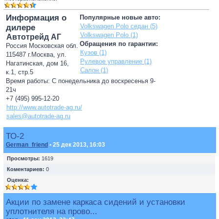
Информация о
Популярные новые авто:
Volkswagen Polo седан (5)
дилере
Volkswagen Polo (1)
Автотрейд АГ
Обращения по гарантии:
Россия Московская обл.
Кузов (1)
115487 г.Москва, ул.
Рулевое управление (1)
Нагатинская, дом 16,
Салон (1)
к.1, стр.5
Время работы: С понедельника до воскресенья 9-
21ч
+7 (495) 995-12-20
http://www.autotrade-ag.ru/
sales@autotrade-ag.ru
ТО-2
German_friend
• 25 дек 2013, 16:03
Просмотры:
1619
Коментариев:
0
Оценка:
Акции по замене каркаса сидений и установки
уплотнителя на прово...