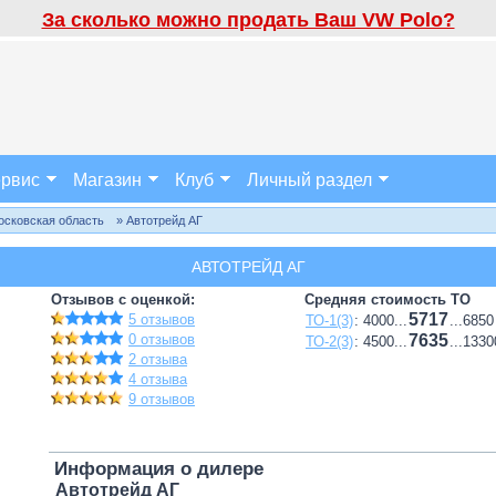
За сколько можно продать Ваш VW Polo?
рвис
Магазин
Клуб
Личный раздел
осковская область
» Автотрейд АГ
АВТОТРЕЙД АГ
Отзывов с оценкой:
Средняя стоимость ТО
5717
5 отзывов
ТО-1(3)
: 4000...
...6850
0 отзывов
7635
ТО-2(3)
: 4500...
...1330
2 отзыва
4 отзыва
9 отзывов
Информация о дилере
Автотрейд АГ