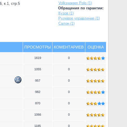
Volkswagen Polo (1)
, к.1, стр.5
Обращения по гарантии:
Кузов (1)
Рулевое управление (1)
Салон (1)
ПРОСМОТРЫ
КОМЕНТАРИЕВ
ОЦЕНКА
1619
0
1055
0
957
0
982
0
870
0
1066
0
1185
0