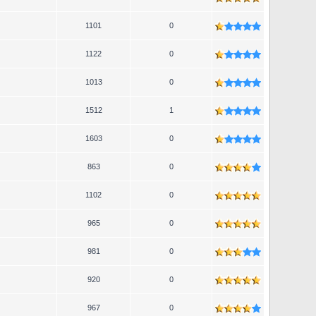
1101
0
1122
0
1013
0
1512
1
1603
0
863
0
1102
0
965
0
981
0
920
0
967
0