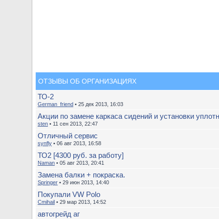
ОТЗЫВЫ ОБ ОРГАНИЗАЦИЯХ
ТО-2
German_friend
• 25 дек 2013, 16:03
Акции по замене каркаса сидений и установки уплотн
sten
• 11 сен 2013, 22:47
Отличный сервис
synfly
• 06 авг 2013, 16:58
ТО2 [4300 руб. за работу]
Naman
• 05 авг 2013, 20:41
Замена балки + покраска.
Springer
• 29 июн 2013, 14:40
Покупали VW Polo
Cmihail
• 29 мар 2013, 14:52
автогрейд аг