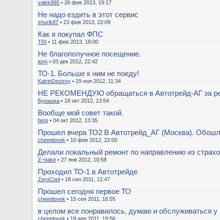
valek885
• 26 фев 2013, 19:17
Не надо ездить в этот сервис
shurik87
• 23 фев 2013, 22:09
Как я покупал ФПС
TRI
• 11 фев 2013, 18:00
Не благополучное посещение.
юлч
• 03 дек 2012, 22:42
ТО-1. Больше к ним не поеду!
KatrinDestroy
• 29 ноя 2012, 11:34
НЕ РЕКОМЕНДУЮ обращаться в Автотрейд-АГ за рем
Букашка
• 18 окт 2012, 13:54
Вообще мой совет такой.
fang
• 04 окт 2012, 13:35
Прошел вчера ТО2 В Автотрейд_АГ (Москва). Обошл
cheeelovek
• 10 фев 2012, 22:00
Делали локальный ремонт по направлению из страх
Z~nake
• 27 янв 2012, 10:58
Проходил ТО-1 в Автотрейде
ZeroCool
• 18 сен 2011, 12:47
Прошел сегодня первое ТО
cheeelovek
• 15 сен 2011, 16:55
в целом все понравилось, думаю и обслуживаться у
cheeelovek
• 19 апр 2011, 19:56