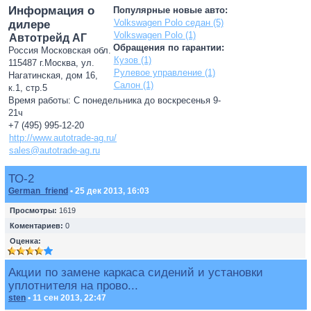
Информация о
Популярные новые авто:
Volkswagen Polo седан (5)
дилере
Volkswagen Polo (1)
Автотрейд АГ
Обращения по гарантии:
Россия Московская обл.
Кузов (1)
115487 г.Москва, ул.
Рулевое управление (1)
Нагатинская, дом 16,
Салон (1)
к.1, стр.5
Время работы: С понедельника до воскресенья 9-
21ч
+7 (495) 995-12-20
http://www.autotrade-ag.ru/
sales@autotrade-ag.ru
ТО-2
German_friend
• 25 дек 2013, 16:03
Просмотры:
1619
Коментариев:
0
Оценка:
Акции по замене каркаса сидений и установки
уплотнителя на прово...
sten
• 11 сен 2013, 22:47