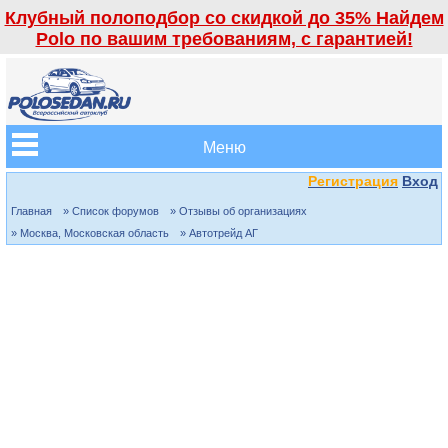
Клубный полоподбор со скидкой до 35% Найдем
Polo по вашим требованиям, с гарантией!
Меню
Регистрация
Вход
Главная
» Список форумов
» Отзывы об организациях
» Москва, Московская область
» Автотрейд АГ