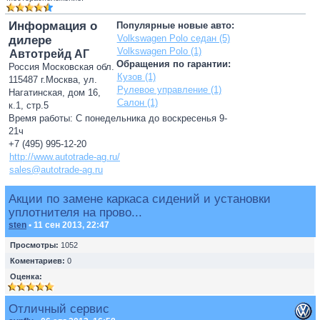
Информация о
Популярные новые авто:
Volkswagen Polo седан (5)
дилере
Volkswagen Polo (1)
Автотрейд АГ
Обращения по гарантии:
Россия Московская обл.
Кузов (1)
115487 г.Москва, ул.
Рулевое управление (1)
Нагатинская, дом 16,
Салон (1)
к.1, стр.5
Время работы: С понедельника до воскресенья 9-
21ч
+7 (495) 995-12-20
http://www.autotrade-ag.ru/
sales@autotrade-ag.ru
Акции по замене каркаса сидений и установки
уплотнителя на прово...
sten
• 11 сен 2013, 22:47
Просмотры:
1052
Коментариев:
0
Оценка:
Отличный сервис