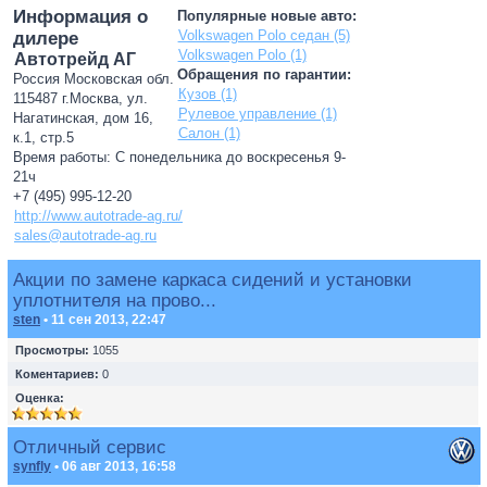
Информация о
Популярные новые авто:
Volkswagen Polo седан (5)
дилере
Volkswagen Polo (1)
Автотрейд АГ
Обращения по гарантии:
Россия Московская обл.
Кузов (1)
115487 г.Москва, ул.
Рулевое управление (1)
Нагатинская, дом 16,
Салон (1)
к.1, стр.5
Время работы: С понедельника до воскресенья 9-
21ч
+7 (495) 995-12-20
http://www.autotrade-ag.ru/
sales@autotrade-ag.ru
Акции по замене каркаса сидений и установки
уплотнителя на прово...
sten
• 11 сен 2013, 22:47
Просмотры:
1055
Коментариев:
0
Оценка:
Отличный сервис
synfly
• 06 авг 2013, 16:58