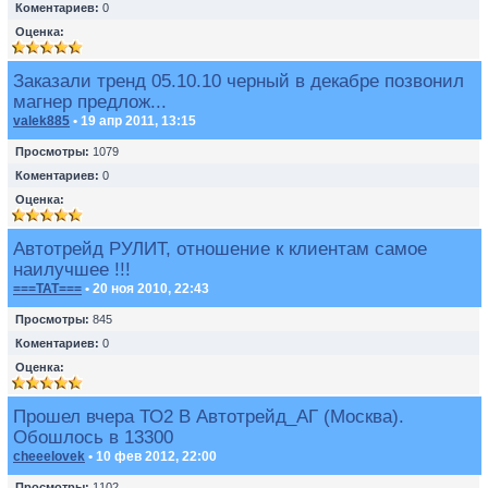
Коментариев:
0
Оценка:
Заказали тренд 05.10.10 черный в декабре позвонил
магнер предлож...
valek885
• 19 апр 2011, 13:15
Просмотры:
1079
Коментариев:
0
Оценка:
Автотрейд РУЛИТ, отношение к клиентам самое
наилучшее !!!
===TAT===
• 20 ноя 2010, 22:43
Просмотры:
845
Коментариев:
0
Оценка:
Прошел вчера ТО2 В Автотрейд_АГ (Москва).
Обошлось в 13300
cheeelovek
• 10 фев 2012, 22:00
Просмотры:
1102