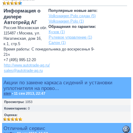
Информация о
Популярные новые авто:
Volkswagen Polo седан (5)
дилере
Volkswagen Polo (1)
Автотрейд АГ
Обращения по гарантии:
Россия Московская обл.
Кузов (1)
115487 г.Москва, ул.
Рулевое управление (1)
Нагатинская, дом 16,
Салон (1)
к.1, стр.5
Время работы: С понедельника до воскресенья 9-
21ч
+7 (495) 995-12-20
http://www.autotrade-ag.ru/
sales@autotrade-ag.ru
Акции по замене каркаса сидений и установки
уплотнителя на прово...
sten
• 11 сен 2013, 22:47
Просмотры:
1053
Коментариев:
0
Оценка:
Отличный сервис