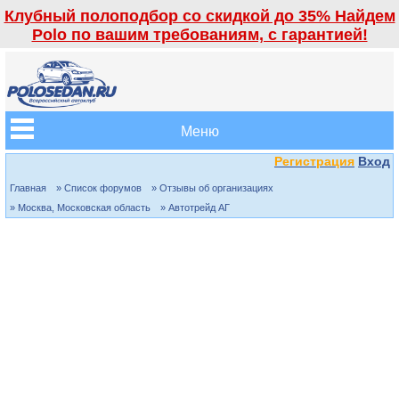
Клубный полоподбор со скидкой до 35% Найдем
Polo по вашим требованиям, с гарантией!
Меню
Регистрация
Вход
Главная
» Список форумов
» Отзывы об организациях
» Москва, Московская область
» Автотрейд АГ