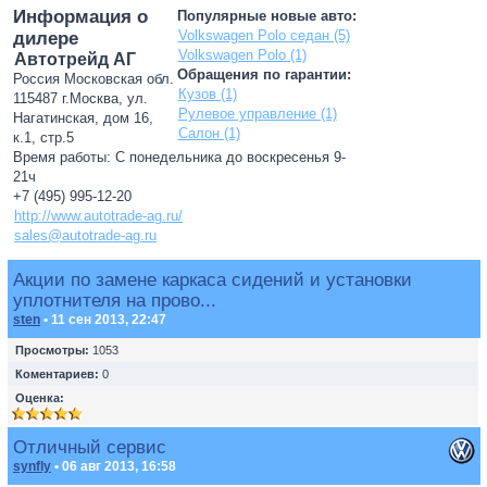
Информация о
Популярные новые авто:
Volkswagen Polo седан (5)
дилере
Volkswagen Polo (1)
Автотрейд АГ
Обращения по гарантии:
Россия Московская обл.
Кузов (1)
115487 г.Москва, ул.
Рулевое управление (1)
Нагатинская, дом 16,
Салон (1)
к.1, стр.5
Время работы: С понедельника до воскресенья 9-
21ч
+7 (495) 995-12-20
http://www.autotrade-ag.ru/
sales@autotrade-ag.ru
Акции по замене каркаса сидений и установки
уплотнителя на прово...
sten
• 11 сен 2013, 22:47
Просмотры:
1053
Коментариев:
0
Оценка:
Отличный сервис
synfly
• 06 авг 2013, 16:58