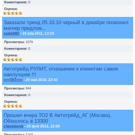
Коментариев:
0
Оценка:
Заказали тренд 05.10.10 черный в декабре позвонил
магнер предлож...
valek885
• 19 апр 2011, 13:15
Просмотры:
1079
Коментариев:
0
Оценка:
Автотрейд РУЛИТ, отношение к клиентам самое
наилучшее !!!
===TAT===
• 20 ноя 2010, 22:43
Просмотры:
844
Коментариев:
0
Оценка:
Прошел вчера ТО2 В Автотрейд_АГ (Москва).
Обошлось в 13300
cheeelovek
• 10 фев 2012, 22:00
Просмотры:
1102