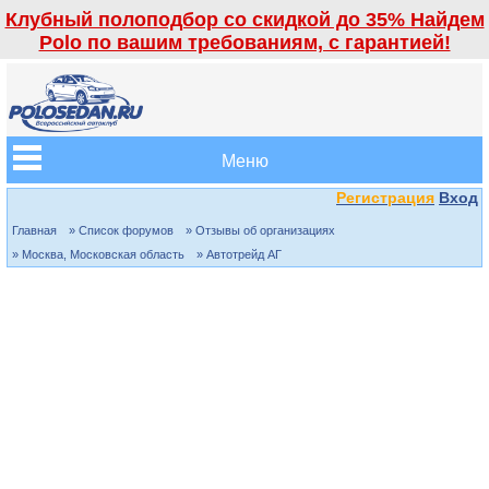
Клубный полоподбор со скидкой до 35% Найдем
Polo по вашим требованиям, с гарантией!
Меню
Регистрация
Вход
Главная
» Список форумов
» Отзывы об организациях
» Москва, Московская область
» Автотрейд АГ