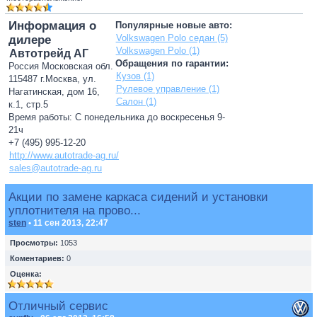
Информация о
Популярные новые авто:
Volkswagen Polo седан (5)
дилере
Volkswagen Polo (1)
Автотрейд АГ
Обращения по гарантии:
Россия Московская обл.
Кузов (1)
115487 г.Москва, ул.
Рулевое управление (1)
Нагатинская, дом 16,
Салон (1)
к.1, стр.5
Время работы: С понедельника до воскресенья 9-
21ч
+7 (495) 995-12-20
http://www.autotrade-ag.ru/
sales@autotrade-ag.ru
Акции по замене каркаса сидений и установки
уплотнителя на прово...
sten
• 11 сен 2013, 22:47
Просмотры:
1053
Коментариев:
0
Оценка:
Отличный сервис