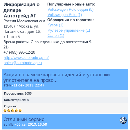
Информация о
Популярные новые авто:
Volkswagen Polo седан (5)
дилере
Volkswagen Polo (1)
Автотрейд АГ
Обращения по гарантии:
Россия Московская обл.
Кузов (1)
115487 г.Москва, ул.
Рулевое управление (1)
Нагатинская, дом 16,
Салон (1)
к.1, стр.5
Время работы: С понедельника до воскресенья 9-
21ч
+7 (495) 995-12-20
http://www.autotrade-ag.ru/
sales@autotrade-ag.ru
Акции по замене каркаса сидений и установки
уплотнителя на прово...
sten
• 11 сен 2013, 22:47
Просмотры:
1055
Коментариев:
0
Оценка:
Отличный сервис
synfly
• 06 авг 2013, 16:58