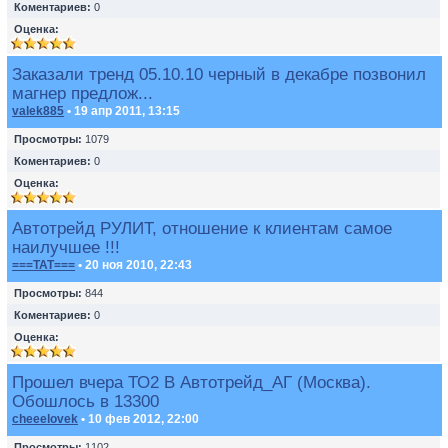
Коментариев:
0
Оценка:
Заказали тренд 05.10.10 черный в декабре позвонил
магнер предлож...
valek885
• 19 апр 2011, 13:15
Просмотры:
1079
Коментариев:
0
Оценка:
Автотрейд РУЛИТ, отношение к клиентам самое
наилучшее !!!
===TAT===
• 20 ноя 2010, 22:43
Просмотры:
844
Коментариев:
0
Оценка:
Прошел вчера ТО2 В Автотрейд_АГ (Москва).
Обошлось в 13300
cheeelovek
• 10 фев 2012, 22:00
Просмотры:
1102