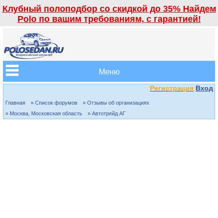
Клубный полоподбор со скидкой до 35% Найдем
Polo по вашим требованиям, с гарантией!
Меню
Регистрация
Вход
Главная
» Список форумов
» Отзывы об организациях
» Москва, Московская область
» Автотрейд АГ