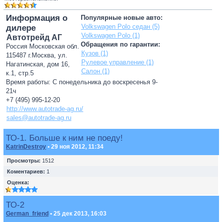
Информация о
Популярные новые авто:
Volkswagen Polo седан (5)
дилере
Volkswagen Polo (1)
Автотрейд АГ
Обращения по гарантии:
Россия Московская обл.
Кузов (1)
115487 г.Москва, ул.
Рулевое управление (1)
Нагатинская, дом 16,
Салон (1)
к.1, стр.5
Время работы: С понедельника до воскресенья 9-
21ч
+7 (495) 995-12-20
http://www.autotrade-ag.ru/
sales@autotrade-ag.ru
ТО-1. Больше к ним не поеду!
KatrinDestroy
• 29 ноя 2012, 11:34
Просмотры:
1512
Коментариев:
1
Оценка:
ТО-2
German_friend
• 25 дек 2013, 16:03