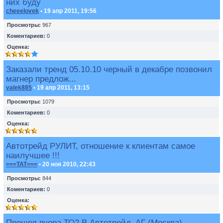
них буду
cheeelovek
• 19 апр 2011, 19:56
Просмотры:
967
Коментариев:
0
Оценка:
Заказали тренд 05.10.10 черный в декабре позвонил
магнер предлож...
valek885
• 19 апр 2011, 13:15
Просмотры:
1079
Коментариев:
0
Оценка:
Автотрейд РУЛИТ, отношение к клиентам самое
наилучшее !!!
===TAT===
• 20 ноя 2010, 22:43
Просмотры:
844
Коментариев:
0
Оценка:
Прошел вчера ТО2 В Автотрейд_АГ (Москва).