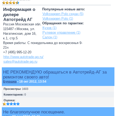
Информация о
Популярные новые авто:
Volkswagen Polo седан (5)
дилере
Volkswagen Polo (1)
Автотрейд АГ
Обращения по гарантии:
Россия Московская обл.
Кузов (1)
115487 г.Москва, ул.
Рулевое управление (1)
Нагатинская, дом 16,
Салон (1)
к.1, стр.5
Время работы: С понедельника до воскресенья 9-
21ч
+7 (495) 995-12-20
http://www.autotrade-ag.ru/
sales@autotrade-ag.ru
НЕ РЕКОМЕНДУЮ обращаться в Автотрейд-АГ за
ремонтом своего авто!
Букашка
• 18 окт 2012, 13:54
Просмотры:
1603
Коментариев:
0
Оценка:
Не благополучное посещение.