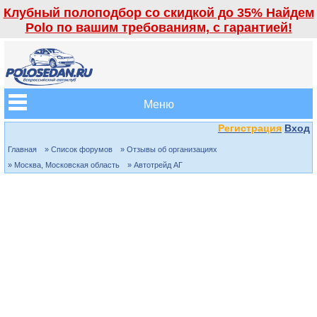
Клубный полоподбор со скидкой до 35% Найдем
Polo по вашим требованиям, с гарантией!
Меню
Регистрация
Вход
Главная
» Список форумов
» Отзывы об организациях
» Москва, Московская область
» Автотрейд АГ