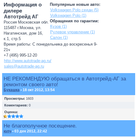
Информация о
Популярные новые авто:
Volkswagen Polo седан (5)
дилере
Volkswagen Polo (1)
Автотрейд АГ
Обращения по гарантии:
Россия Московская обл.
Кузов (1)
115487 г.Москва, ул.
Рулевое управление (1)
Нагатинская, дом 16,
Салон (1)
к.1, стр.5
Время работы: С понедельника до воскресенья 9-
21ч
+7 (495) 995-12-20
http://www.autotrade-ag.ru/
sales@autotrade-ag.ru
НЕ РЕКОМЕНДУЮ обращаться в Автотрейд-АГ за
ремонтом своего авто!
Букашка
• 18 окт 2012, 13:54
Просмотры:
1603
Коментариев:
0
Оценка:
Не благополучное посещение.
юлч
• 03 дек 2012, 22:42