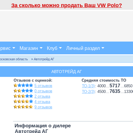
За сколько можно продать Ваш VW Polo?
рвис
Магазин
Клуб
Личный раздел
осковская область
» Автотрейд АГ
АВТОТРЕЙД АГ
Отзывов с оценкой:
Средняя стоимость ТО
5717
5 отзывов
ТО-1(3)
: 4000...
...6850
0 отзывов
7635
ТО-2(3)
: 4500...
...1330
2 отзыва
4 отзыва
9 отзывов
Информация о дилере
Автотрейд АГ