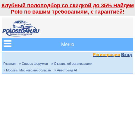
Клубный полоподбор со скидкой до 35% Найдем
Polo по вашим требованиям, с гарантией!
Меню
Регистрация
Вход
Главная
» Список форумов
» Отзывы об организациях
» Москва, Московская область
» Автотрейд АГ