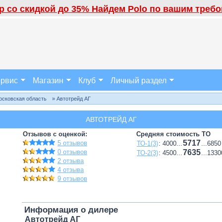
 со скидкой до 35% Найдем Polo по вашим требов
рвис
Магазин
Клуб
Личный раздел
осковская область
» Автотрейд АГ
АВТОТРЕЙД АГ
Отзывов с оценкой:
Средняя стоимость ТО
5717
5 отзывов
ТО-1(3)
: 4000...
...6850
0 отзывов
7635
ТО-2(3)
: 4500...
...1330
2 отзыва
4 отзыва
9 отзывов
Информация о дилере
Автотрейд АГ