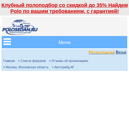
Клубный полоподбор со скидкой до 35% Найдем
Polo по вашим требованиям, с гарантией!
Меню
Регистрация
Вход
Главная
» Список форумов
» Отзывы об организациях
» Москва, Московская область
» Автотрейд АГ