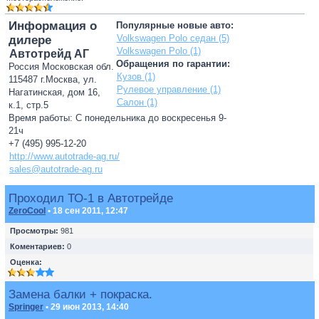
Информация о
Популярные новые авто:
Volkswagen Polo седан (5)
дилере
Volkswagen Polo (1)
Автотрейд АГ
Обращения по гарантии:
Россия Московская обл.
Кузов (1)
115487 г.Москва, ул.
Рулевое управление (1)
Нагатинская, дом 16,
Салон (1)
к.1, стр.5
Время работы: С понедельника до воскресенья 9-
21ч
+7 (495) 995-12-20
http://www.autotrade-ag.ru/
sales@autotrade-ag.ru
Проходил ТО-1 в Автотрейде
ZeroCool
• 18 сен 2011, 12:47
Просмотры:
981
Коментариев:
0
Оценка:
Замена балки + покраска.
Springer
• 29 июн 2013, 14:40