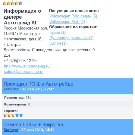
Информация о
Популярные новые авто:
Volkswagen Polo седан (5)
дилере
Volkswagen Polo (1)
Автотрейд АГ
Обращения по гарантии:
Россия Московская обл.
Кузов (1)
115487 г.Москва, ул.
Рулевое управление (1)
Нагатинская, дом 16,
Салон (1)
к.1, стр.5
Время работы: С понедельника до воскресенья 9-
21ч
+7 (495) 995-12-20
http://www.autotrade-ag.ru/
sales@autotrade-ag.ru
Проходил ТО-1 в Автотрейде
ZeroCool
• 18 сен 2011, 12:47
Просмотры:
981
Коментариев:
0
Оценка:
Замена балки + покраска.
Springer
• 29 июн 2013, 14:40