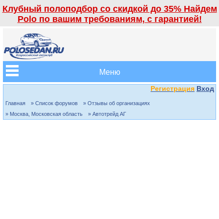
Клубный полоподбор со скидкой до 35% Найдем
Polo по вашим требованиям, с гарантией!
Меню
Регистрация
Вход
Главная
» Список форумов
» Отзывы об организациях
» Москва, Московская область
» Автотрейд АГ