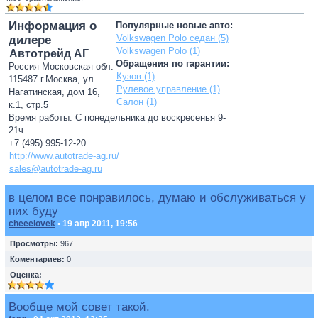
Информация о
Популярные новые авто:
Volkswagen Polo седан (5)
дилере
Volkswagen Polo (1)
Автотрейд АГ
Обращения по гарантии:
Россия Московская обл.
Кузов (1)
115487 г.Москва, ул.
Рулевое управление (1)
Нагатинская, дом 16,
Салон (1)
к.1, стр.5
Время работы: С понедельника до воскресенья 9-
21ч
+7 (495) 995-12-20
http://www.autotrade-ag.ru/
sales@autotrade-ag.ru
в целом все понравилось, думаю и обслуживаться у
них буду
cheeelovek
• 19 апр 2011, 19:56
Просмотры:
967
Коментариев:
0
Оценка:
Вообще мой совет такой.