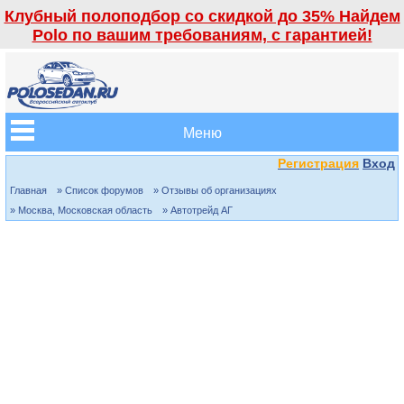
Клубный полоподбор со скидкой до 35% Найдем
Polo по вашим требованиям, с гарантией!
Меню
Регистрация
Вход
Главная
» Список форумов
» Отзывы об организациях
» Москва, Московская область
» Автотрейд АГ