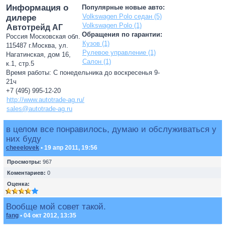
Информация о
Популярные новые авто:
Volkswagen Polo седан (5)
дилере
Volkswagen Polo (1)
Автотрейд АГ
Обращения по гарантии:
Россия Московская обл.
Кузов (1)
115487 г.Москва, ул.
Рулевое управление (1)
Нагатинская, дом 16,
Салон (1)
к.1, стр.5
Время работы: С понедельника до воскресенья 9-
21ч
+7 (495) 995-12-20
http://www.autotrade-ag.ru/
sales@autotrade-ag.ru
в целом все понравилось, думаю и обслуживаться у
них буду
cheeelovek
• 19 апр 2011, 19:56
Просмотры:
967
Коментариев:
0
Оценка:
Вообще мой совет такой.
fang
• 04 окт 2012, 13:35