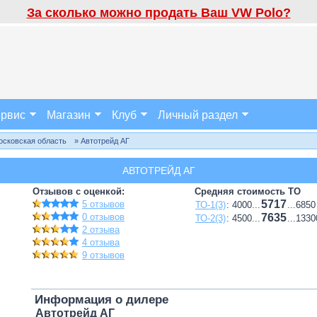
За сколько можно продать Ваш VW Polo?
рвис
Магазин
Клуб
Личный раздел
осковская область
» Автотрейд АГ
АВТОТРЕЙД АГ
Отзывов с оценкой:
Средняя стоимость ТО
5717
5 отзывов
ТО-1(3)
: 4000...
...6850
0 отзывов
7635
ТО-2(3)
: 4500...
...1330
2 отзыва
4 отзыва
9 отзывов
Информация о дилере
Автотрейд АГ