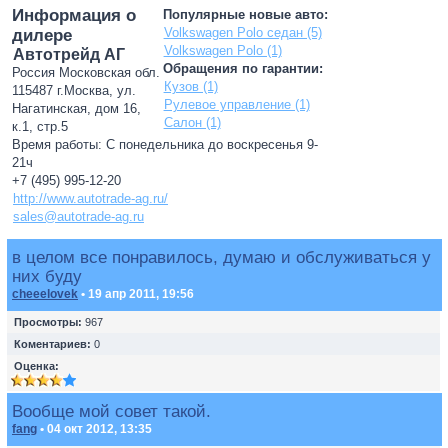
Информация о
Популярные новые авто:
Volkswagen Polo седан (5)
дилере
Volkswagen Polo (1)
Автотрейд АГ
Обращения по гарантии:
Россия Московская обл.
Кузов (1)
115487 г.Москва, ул.
Рулевое управление (1)
Нагатинская, дом 16,
Салон (1)
к.1, стр.5
Время работы: С понедельника до воскресенья 9-
21ч
+7 (495) 995-12-20
http://www.autotrade-ag.ru/
sales@autotrade-ag.ru
в целом все понравилось, думаю и обслуживаться у
них буду
cheeelovek
• 19 апр 2011, 19:56
Просмотры:
967
Коментариев:
0
Оценка:
Вообще мой совет такой.
fang
• 04 окт 2012, 13:35