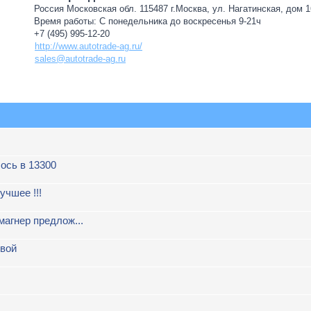
Россия Московская обл. 115487 г.Москва, ул. Нагатинская, дом 16
Время работы: С понедельника до воскресенья 9-21ч
+7 (495) 995-12-20
http://www.autotrade-ag.ru/
sales@autotrade-ag.ru
ось в 13300
чшее !!!
магнер предлож...
овой