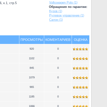
Volkswagen Polo (1)
, к.1, стр.5
Обращения по гарантии:
Кузов (1)
Рулевое управление (1)
Салон (1)
ПРОСМОТРЫ
КОМЕНТАРИЕВ
ОЦЕНКА
920
0
1102
0
845
0
1079
0
965
0
1185
0
1066
0