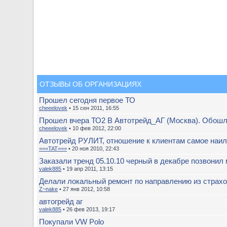
ОТЗЫВЫ ОБ ОРГАНИЗАЦИЯХ
Прошел сегодня первое ТО
cheeelovek
• 15 сен 2011, 16:55
Прошел вчера ТО2 В Автотрейд_АГ (Москва). Обошл
cheeelovek
• 10 фев 2012, 22:00
Автотрейд РУЛИТ, отношение к клиентам самое наилу
===TAT===
• 20 ноя 2010, 22:43
Заказали тренд 05.10.10 черный в декабре позвонил 
valek885
• 19 апр 2011, 13:15
Делали локальный ремонт по направлению из страх
Z~nake
• 27 янв 2012, 10:58
автогрейд аг
valek885
• 26 фев 2013, 19:17
Покупали VW Polo