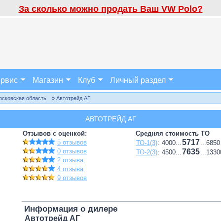
За сколько можно продать Ваш VW Polo?
рвис
Магазин
Клуб
Личный раздел
осковская область
» Автотрейд АГ
АВТОТРЕЙД АГ
Отзывов с оценкой:
Средняя стоимость ТО
5717
5 отзывов
ТО-1(3)
: 4000...
...6850
0 отзывов
7635
ТО-2(3)
: 4500...
...1330
2 отзыва
4 отзыва
9 отзывов
Информация о дилере
Автотрейд АГ