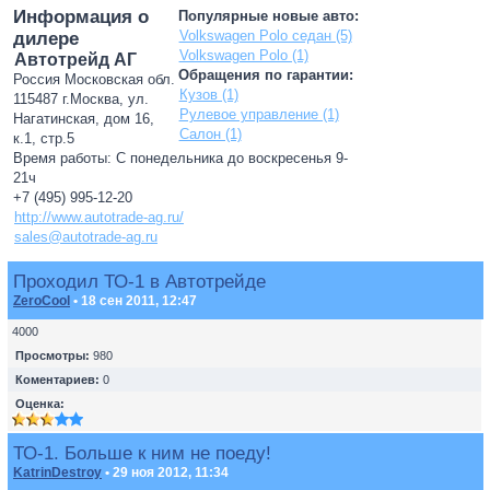
Информация о
Популярные новые авто:
Volkswagen Polo седан (5)
дилере
Volkswagen Polo (1)
Автотрейд АГ
Обращения по гарантии:
Россия Московская обл.
Кузов (1)
115487 г.Москва, ул.
Рулевое управление (1)
Нагатинская, дом 16,
Салон (1)
к.1, стр.5
Время работы: С понедельника до воскресенья 9-
21ч
+7 (495) 995-12-20
http://www.autotrade-ag.ru/
sales@autotrade-ag.ru
Проходил ТО-1 в Автотрейде
ZeroCool
• 18 сен 2011, 12:47
4000
Просмотры:
980
Коментариев:
0
Оценка:
ТО-1. Больше к ним не поеду!
KatrinDestroy
• 29 ноя 2012, 11:34