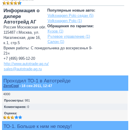
Информация о
Популярные новые авто:
Volkswagen Polo седан (5)
дилере
Volkswagen Polo (1)
Автотрейд АГ
Обращения по гарантии:
Россия Московская обл.
Кузов (1)
115487 г.Москва, ул.
Рулевое управление (1)
Нагатинская, дом 16,
Салон (1)
к.1, стр.5
Время работы: С понедельника до воскресенья 9-
21ч
+7 (495) 995-12-20
http://www.autotrade-ag.ru/
sales@autotrade-ag.ru
Проходил ТО-1 в Автотрейде
ZeroCool
• 18 сен 2011, 12:47
4000
Просмотры:
981
Коментариев:
0
Оценка:
ТО-1. Больше к ним не поеду!