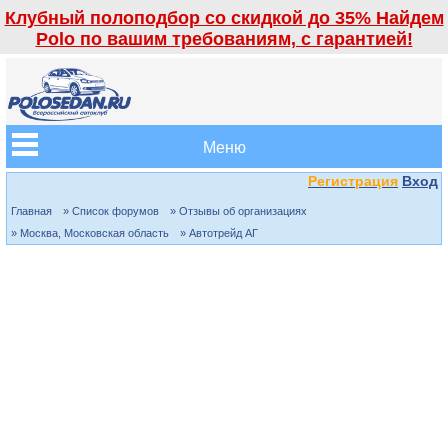
Клубный полоподбор со скидкой до 35% Найдем
Polo по вашим требованиям, с гарантией!
Меню
Регистрация
Вход
Главная
» Список форумов
» Отзывы об организациях
» Москва, Московская область
» Автотрейд АГ