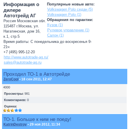
Информация о
Популярные новые авто:
Volkswagen Polo седан (5)
дилере
Volkswagen Polo (1)
Автотрейд АГ
Обращения по гарантии:
Россия Московская обл.
Кузов (1)
115487 г.Москва, ул.
Рулевое управление (1)
Нагатинская, дом 16,
Салон (1)
к.1, стр.5
Время работы: С понедельника до воскресенья 9-
21ч
+7 (495) 995-12-20
http://www.autotrade-ag.ru/
sales@autotrade-ag.ru
Проходил ТО-1 в Автотрейде
ZeroCool
• 18 сен 2011, 12:47
4000
Просмотры:
981
Коментариев:
0
Оценка:
ТО-1. Больше к ним не поеду!
KatrinDestroy
• 29 ноя 2012, 11:34