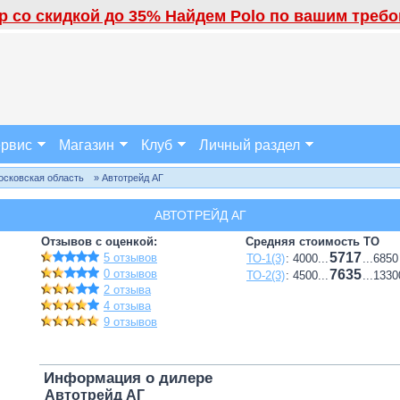
 со скидкой до 35% Найдем Polo по вашим требов
рвис
Магазин
Клуб
Личный раздел
осковская область
» Автотрейд АГ
АВТОТРЕЙД АГ
Отзывов с оценкой:
Средняя стоимость ТО
5717
5 отзывов
ТО-1(3)
: 4000...
...6850
0 отзывов
7635
ТО-2(3)
: 4500...
...1330
2 отзыва
4 отзыва
9 отзывов
Информация о дилере
Автотрейд АГ