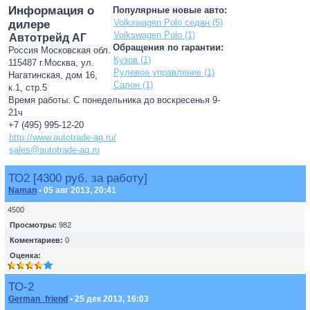
Информация о
Популярные новые авто:
Volkswagen Polo седан (5)
дилере
Volkswagen Polo (1)
Автотрейд АГ
Обращения по гарантии:
Россия Московская обл.
Кузов (1)
115487 г.Москва, ул.
Рулевое управление (1)
Нагатинская, дом 16,
Салон (1)
к.1, стр.5
Время работы: С понедельника до воскресенья 9-
21ч
+7 (495) 995-12-20
http://www.autotrade-ag.ru/
sales@autotrade-ag.ru
ТО2 [4300 руб. за работу]
Naman
• 05 авг 2013, 20:41
4500
Просмотры:
982
Коментариев:
0
Оценка:
ТО-2
German_friend
• 25 дек 2013, 16:03