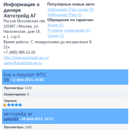
Информация о
Популярные новые авто:
Volkswagen Polo седан (5)
дилере
Volkswagen Polo (1)
Автотрейд АГ
Обращения по гарантии:
Россия Московская обл.
Кузов (1)
115487 г.Москва, ул.
Рулевое управление (1)
Нагатинская, дом 16,
Салон (1)
к.1, стр.5
Время работы: С понедельника до воскресенья 9-
21ч
+7 (495) 995-12-20
http://www.autotrade-ag.ru/
sales@autotrade-ag.ru
Как я покупал ФПС
TRI
• 11 фев 2013, 18:00
Просмотры:
1122
Коментариев:
0
Оценка:
автогрейд аг
valek885
• 26 фев 2013, 19:17
Просмотры:
1185