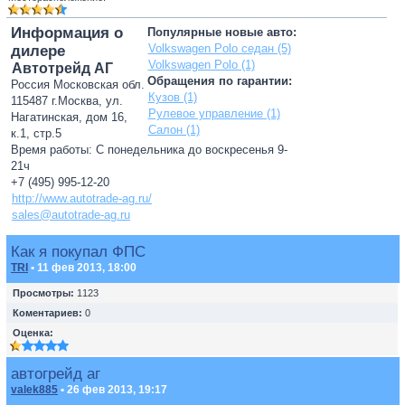
Информация о
Популярные новые авто:
Volkswagen Polo седан (5)
дилере
Volkswagen Polo (1)
Автотрейд АГ
Обращения по гарантии:
Россия Московская обл.
Кузов (1)
115487 г.Москва, ул.
Рулевое управление (1)
Нагатинская, дом 16,
Салон (1)
к.1, стр.5
Время работы: С понедельника до воскресенья 9-
21ч
+7 (495) 995-12-20
http://www.autotrade-ag.ru/
sales@autotrade-ag.ru
Как я покупал ФПС
TRI
• 11 фев 2013, 18:00
Просмотры:
1123
Коментариев:
0
Оценка:
автогрейд аг
valek885
• 26 фев 2013, 19:17