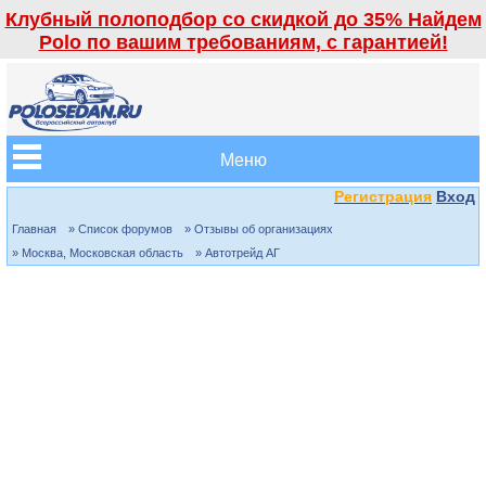
Клубный полоподбор со скидкой до 35% Найдем
Polo по вашим требованиям, с гарантией!
Меню
Регистрация
Вход
Главная
» Список форумов
» Отзывы об организациях
» Москва, Московская область
» Автотрейд АГ