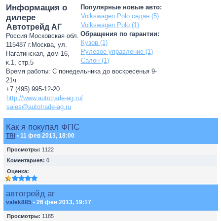
Информация о
Популярные новые авто:
Volkswagen Polo седан (5)
дилере
Volkswagen Polo (1)
Автотрейд АГ
Обращения по гарантии:
Россия Московская обл.
Кузов (1)
115487 г.Москва, ул.
Рулевое управление (1)
Нагатинская, дом 16,
Салон (1)
к.1, стр.5
Время работы: С понедельника до воскресенья 9-
21ч
+7 (495) 995-12-20
http://www.autotrade-ag.ru/
sales@autotrade-ag.ru
Как я покупал ФПС
TRI
• 11 фев 2013, 18:00
Просмотры:
1122
Коментариев:
0
Оценка:
автогрейд аг
valek885
• 26 фев 2013, 19:17
Просмотры:
1185