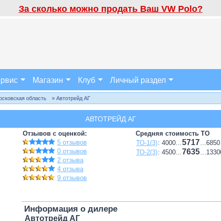
За сколько можно продать Ваш VW Polo?
рвис
Магазин
Клуб
Личный раздел
осковская область
» Автотрейд АГ
АВТОТРЕЙД АГ
Отзывов с оценкой:
Средняя стоимость ТО
5717
5 отзывов
ТО-1(3)
: 4000...
...6850
0 отзывов
7635
ТО-2(3)
: 4500...
...1330
2 отзыва
4 отзыва
9 отзывов
Информация о дилере
Автотрейд АГ