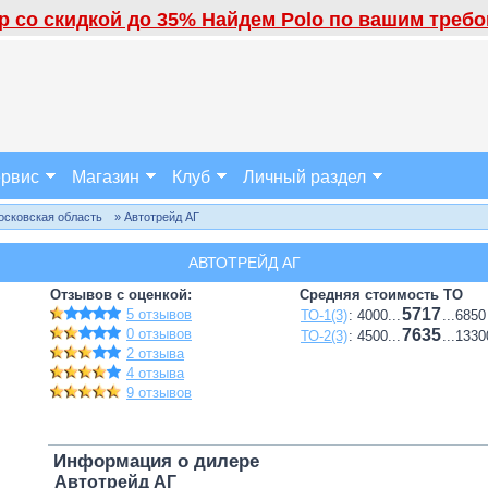
 со скидкой до 35% Найдем Polo по вашим требов
рвис
Магазин
Клуб
Личный раздел
осковская область
» Автотрейд АГ
АВТОТРЕЙД АГ
Отзывов с оценкой:
Средняя стоимость ТО
5717
5 отзывов
ТО-1(3)
: 4000...
...6850
0 отзывов
7635
ТО-2(3)
: 4500...
...1330
2 отзыва
4 отзыва
9 отзывов
Информация о дилере
Автотрейд АГ