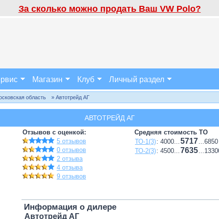
За сколько можно продать Ваш VW Polo?
рвис
Магазин
Клуб
Личный раздел
осковская область
» Автотрейд АГ
АВТОТРЕЙД АГ
Отзывов с оценкой:
Средняя стоимость ТО
5717
5 отзывов
ТО-1(3)
: 4000...
...6850
0 отзывов
7635
ТО-2(3)
: 4500...
...1330
2 отзыва
4 отзыва
9 отзывов
Информация о дилере
Автотрейд АГ