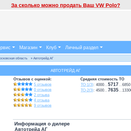
За сколько можно продать Ваш VW Polo?
рвис
Магазин
Клуб
Личный раздел
осковская область
» Автотрейд АГ
АВТОТРЕЙД АГ
Отзывов с оценкой:
Средняя стоимость ТО
5717
5 отзывов
ТО-1(3)
: 4000...
...6850
0 отзывов
7635
ТО-2(3)
: 4500...
...1330
2 отзыва
4 отзыва
9 отзывов
Информация о дилере
Автотрейд АГ