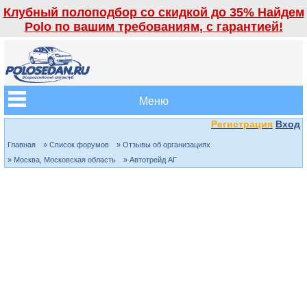
Клубный полоподбор со скидкой до 35% Найдем
Polo по вашим требованиям, с гарантией!
Меню
Регистрация
Вход
Главная
» Список форумов
» Отзывы об организациях
» Москва, Московская область
» Автотрейд АГ