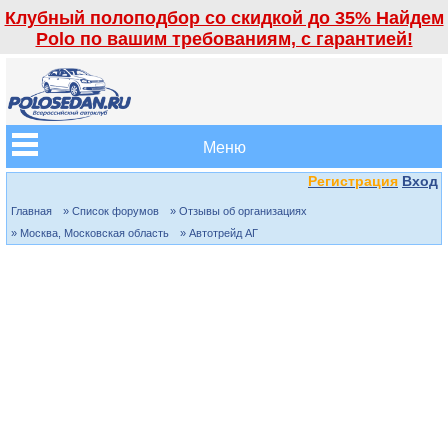
Клубный полоподбор со скидкой до 35% Найдем
Polo по вашим требованиям, с гарантией!
Меню
Регистрация
Вход
Главная
» Список форумов
» Отзывы об организациях
» Москва, Московская область
» Автотрейд АГ