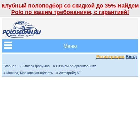
Клубный полоподбор со скидкой до 35% Найдем
Polo по вашим требованиям, с гарантией!
Меню
Регистрация
Вход
Главная
» Список форумов
» Отзывы об организациях
» Москва, Московская область
» Автотрейд АГ