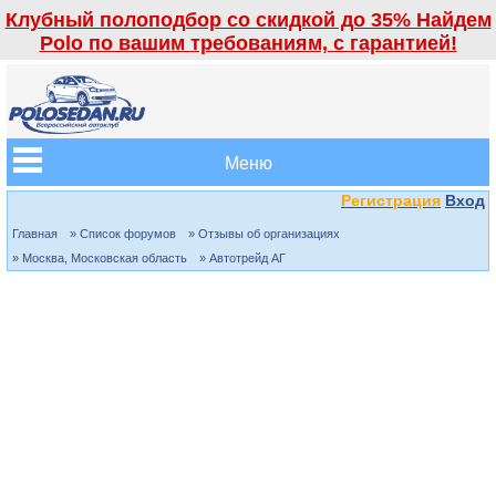
Клубный полоподбор со скидкой до 35% Найдем
Polo по вашим требованиям, с гарантией!
Меню
Регистрация
Вход
Главная
» Список форумов
» Отзывы об организациях
» Москва, Московская область
» Автотрейд АГ