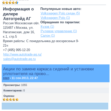
Информация о
Популярные новые авто:
Volkswagen Polo седан (5)
дилере
Volkswagen Polo (1)
Автотрейд АГ
Обращения по гарантии:
Россия Московская обл.
Кузов (1)
115487 г.Москва, ул.
Рулевое управление (1)
Нагатинская, дом 16,
Салон (1)
к.1, стр.5
Время работы: С понедельника до воскресенья 9-
21ч
+7 (495) 995-12-20
http://www.autotrade-ag.ru/
sales@autotrade-ag.ru
Акции по замене каркаса сидений и установки
уплотнителя на прово...
sten
• 11 сен 2013, 22:47
Просмотры:
1055
Коментариев:
0
Оценка: