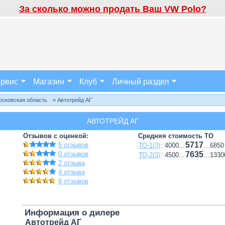
За сколько можно продать Ваш VW Polo?
рвис
Магазин
Клуб
Личный раздел
осковская область
» Автотрейд АГ
АВТОТРЕЙД АГ
Отзывов с оценкой:
Средняя стоимость ТО
5717
5 отзывов
ТО-1(3)
: 4000...
...6850
0 отзывов
7635
ТО-2(3)
: 4500...
...1330
2 отзыва
4 отзыва
9 отзывов
Информация о дилере
Автотрейд АГ