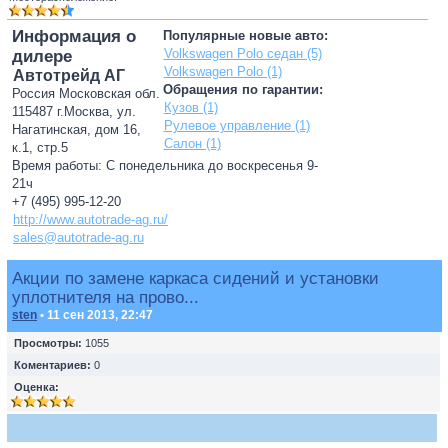
Информация о
Популярные новые авто:
Volkswagen Polo седан (5)
дилере
Volkswagen Polo (1)
Автотрейд АГ
Обращения по гарантии:
Россия Московская обл.
Кузов (1)
115487 г.Москва, ул.
Рулевое управление (1)
Нагатинская, дом 16,
Салон (1)
к.1, стр.5
Время работы: С понедельника до воскресенья 9-
21ч
+7 (495) 995-12-20
http://www.autotrade-ag.ru/
sales@autotrade-ag.ru
Акции по замене каркаса сидений и установки
уплотнителя на прово...
sten
• 11 сен 2013, 22:47
Просмотры:
1055
Коментариев:
0
Оценка: