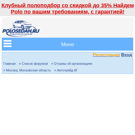
Клубный полоподбор со скидкой до 35% Найдем
Polo по вашим требованиям, с гарантией!
Меню
Регистрация
Вход
Главная
» Список форумов
» Отзывы об организациях
» Москва, Московская область
» Автотрейд АГ