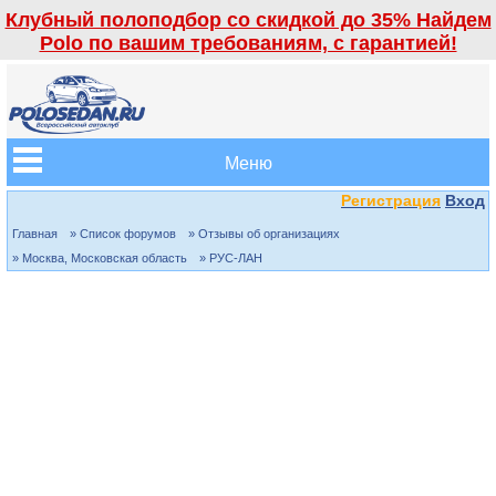
Клубный полоподбор со скидкой до 35% Найдем
Polo по вашим требованиям, с гарантией!
Меню
Регистрация
Вход
Главная
» Список форумов
» Отзывы об организациях
» Москва, Московская область
» РУС-ЛАН