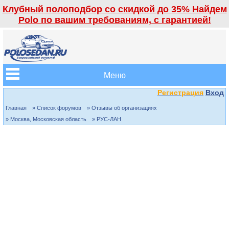
Клубный полоподбор со скидкой до 35% Найдем
Polo по вашим требованиям, с гарантией!
Меню
Регистрация
Вход
Главная
» Список форумов
» Отзывы об организациях
» Москва, Московская область
» РУС-ЛАН