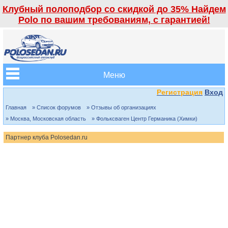
Клубный полоподбор со скидкой до 35% Найдем
Polo по вашим требованиям, с гарантией!
Меню
Регистрация
Вход
Главная
» Список форумов
» Отзывы об организациях
» Москва, Московская область
» Фольксваген Центр Германика (Химки)
Партнер клуба Polosedan.ru