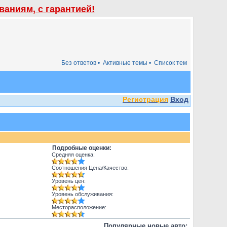
аниям, с гарантией!
Без ответов •
Активные темы •
Список тем
Регистрация
Вход
Подробные оценки:
Средняя оценка:
Соотношения Цена/Качество:
Уровень цен:
Уровень обслуживания:
Месторасположение:
Популярные новые авто: