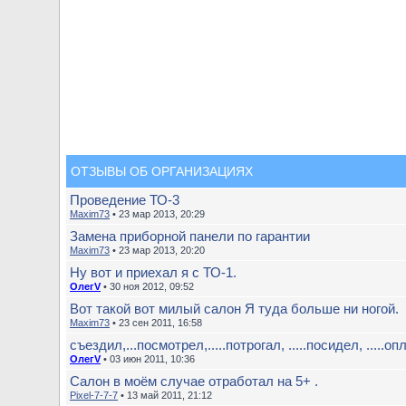
ОТЗЫВЫ ОБ ОРГАНИЗАЦИЯХ
Проведение ТО-3
Maxim73
• 23 мар 2013, 20:29
Замена приборной панели по гарантии
Maxim73
• 23 мар 2013, 20:20
Ну вот и приехал я с ТО-1.
ОлегV
• 30 ноя 2012, 09:52
Вот такой вот милый салон Я туда больше ни ногой.
Maxim73
• 23 сен 2011, 16:58
съездил,...посмотрел,.....потрогал, .....посидел, .....опл
ОлегV
• 03 июн 2011, 10:36
Салон в моём случае отработал на 5+ .
Pixel-7-7-7
• 13 май 2011, 21:12