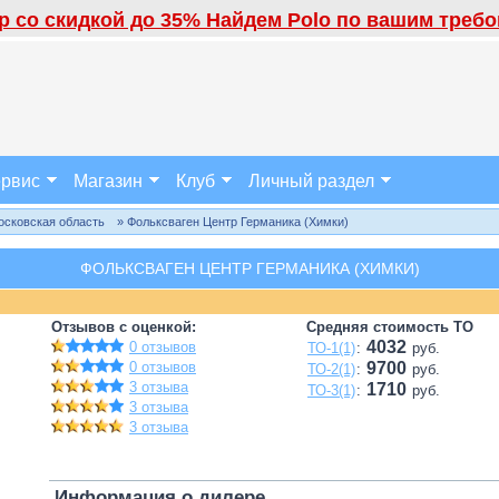
 со скидкой до 35% Найдем Polo по вашим требов
рвис
Магазин
Клуб
Личный раздел
осковская область
» Фольксваген Центр Германика (Химки)
ФОЛЬКСВАГЕН ЦЕНТР ГЕРМАНИКА (ХИМКИ)
Отзывов с оценкой:
Средняя стоимость ТО
4032
0 отзывов
ТО-1(1)
:
руб.
0 отзывов
9700
ТО-2(1)
:
руб.
3 отзыва
1710
ТО-3(1)
:
руб.
3 отзыва
3 отзыва
Информация о дилере