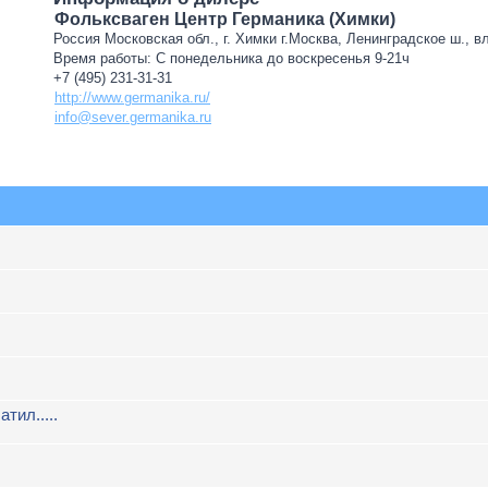
Фольксваген Центр Германика (Химки)
Россия Московская обл., г. Химки г.Москва, Ленинградское ш., в
Время работы: С понедельника до воскресенья 9-21ч
+7 (495) 231-31-31
http://www.germanika.ru/
info@sever.germanika.ru
атил.....