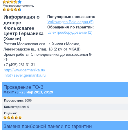
Месторасположение:
Информация о
Популярные новые авто:
Volkswagen Polo седан (5)
дилере
Обращения по гарантии:
Фольксваген
Электрооборудование (1)
Центр Германика
(Химки)
Россия Московская обл., г. Химки г.Москва,
Ленинградское ш., влад. 18 (2 км от МКАД)
Время работы: С понедельника до воскресенья 9-
21ч
+7 (495) 231-31-31
http://www.germanika.ru/
info@sever.germanika.ru
Проведение ТО-3
Maxim73
• 23 мар 2013, 20:29
Просмотры:
2096
Коментариев:
0
Оценка:
Замена приборной панели по гарантии